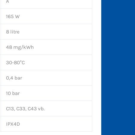
A
165 W
8 litre
48 mg/kWh
30-80°C
0,4 bar
10 bar
C13, C33, C43 vb.
IPX4D