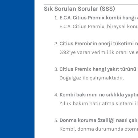
Sık Sorulan Sorular (SSS)
E.C.A. Citius Premix kombi hangi a
E.C.A. Citius Premix, bireysel kon
Citius Premix’in enerji tüketimi n
%92’ye varan verimlilik oranı ve
Citius Premix hangi yakıt türünü 
Doğalgaz ile çalışmaktadır.
Kombi bakımını ne sıklıkla yapt
Yıllık bakım hatırlatma sistemi i
Donma koruma özelliği nasıl çalı
Kombi, donma durumunda otomatik