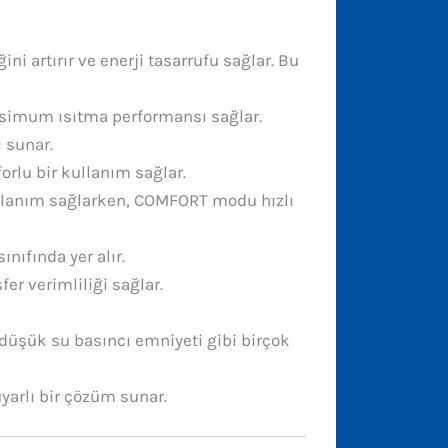
i artırır ve enerji tasarrufu sağlar. Bu
ksimum ısıtma performansı sağlar.
 sunar.
orlu bir kullanım sağlar.
ullanım sağlarken, COMFORT modu hızlı
nıfında yer alır.
r verimliliği sağlar.
üşük su basıncı emniyeti gibi birçok
arlı bir çözüm sunar.