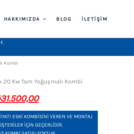
HAKKIMIZDA
BLOG
İLETIŞIM
r.
lı Kombi
mix 20 Kw Tam Yoğuşmalı Kombi
₺
31.500,00
İYATI ESKİ KOMBİSİNİ VEREN VE MONTAJ
ŞTERİLER İÇİN GEÇERLİDİR.
Z KOMBİ SATIŞI YOKTUR.