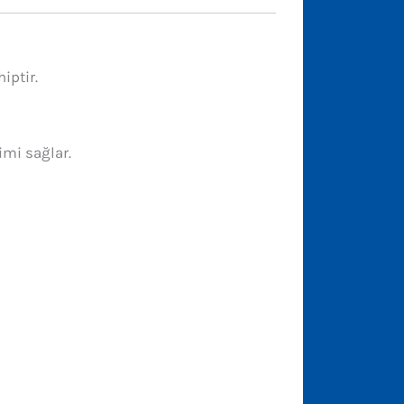
iptir.
imi sağlar.