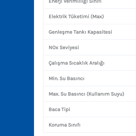
Enerji Verimliliği Sınıfı
Elektrik Tüketimi (Max)
Genleşme Tankı Kapasitesi
NOx Seviyesi
Çalışma Sıcaklık Aralığı
Min. Su Basıncı
Max. Su Basıncı (Kullanım Suyu)
Baca Tipi
Koruma Sınıfı