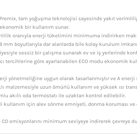
Premix, tam yoğuşma teknolojisi sayesinde yakıt verimliliğin
 ekonomik bir kullanım sunar.
lilik oranıyla enerji tüketimini minimuma indirirken ma
8 mm boyutlarıyla dar alanlarda bile kolay kurulum imkanı
yesiyle sessiz bir çalışma sunarak ev ve iş yerlerinde konf
cı tercihlerine göre ayarlanabilen ECO modu ekonomik k
erji yönetmeliğine uygun olarak tasarlanmıştır ve A enerji sı
lı malzemesiyle uzun ömürlü kullanım ve yüksek ısı transfe
u akıllı oda termostatı ile uzaktan kontrol edilebilir.
i kullanım için alev sönme emniyeti, donma koruması ve d
 CO emisyonlarını minimum seviyeye indirerek çevreye duy