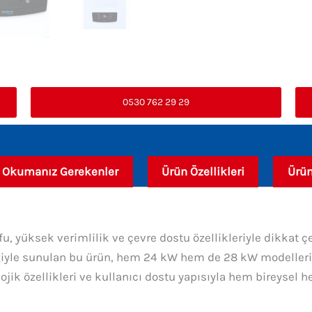
0530 762 29 29
 Okumanız Gerekenler
Ürün Özellikleri
Ürün
rrufu, yüksek verimlilik ve çevre dostu özellikleriyle dikk
eğiyle sunulan bu ürün, hem 24 kW hem de 28 kW modelleriy
jik özellikleri ve kullanıcı dostu yapısıyla hem bireysel he