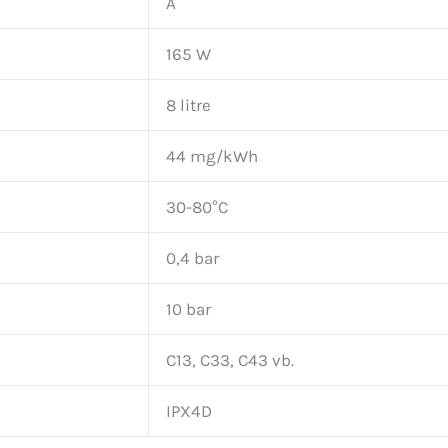
A
165 W
8 litre
44 mg/kWh
30-80°C
0,4 bar
10 bar
C13, C33, C43 vb.
IPX4D