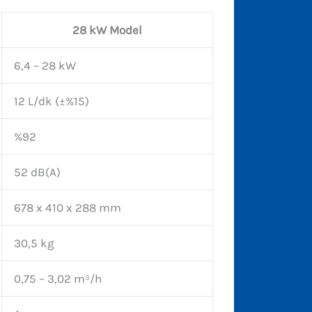
28 kW Model
6,4 – 28 kW
12 L/dk (±%15)
%92
52 dB(A)
678 x 410 x 288 mm
30,5 kg
0,75 – 3,02 m³/h