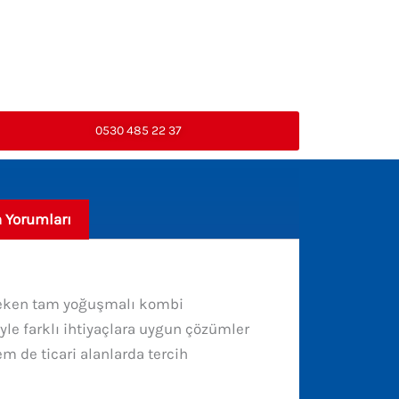
0530 485 22 37
 Yorumları
at çeken tam yoğuşmalı kombi
le farklı ihtiyaçlara uygun çözümler
m de ticari alanlarda tercih