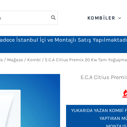
ch
KOMBILER
adece İstanbul İçi ve Montajlı Satış Yapılmaktadı
fa
/
Mağaza
/
Kombi
/ E.C.A Citius Premix 20 Kw Tam Yoğuşma
E.C.A Citius Pre
YUKARIDA YAZAN KOMBİ F
YAPTIRAN MÜ
MONTAJSI