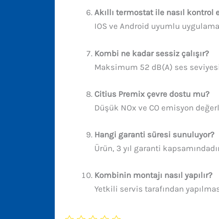
Akıllı termostat ile nasıl kontrol
IOS ve Android uyumlu uygulamala
Kombi ne kadar sessiz çalışır?
Maksimum 52 dB(A) ses seviyesiy
Citius Premix çevre dostu mu?
Düşük NOx ve CO emisyon değerler
Hangi garanti süresi sunuluyor?
Ürün, 3 yıl garanti kapsamındadır
Kombinin montajı nasıl yapılır?
Yetkili servis tarafından yapılm