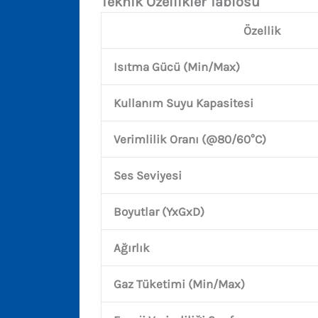
Teknik Özellikler Tablosu
Özellik
Isıtma Gücü (Min/Max)
Kullanım Suyu Kapasitesi
Verimlilik Oranı (@80/60°C)
Ses Seviyesi
Boyutlar (YxGxD)
Ağırlık
Gaz Tüketimi (Min/Max)