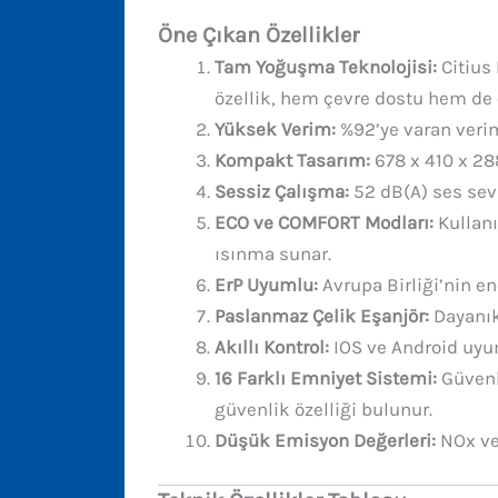
Öne Çıkan Özellikler
Tam Yoğuşma Teknolojisi:
Citius 
özellik, hem çevre dostu hem de
Yüksek Verim:
%92’ye varan verim
Kompakt Tasarım:
678 x 410 x 28
Sessiz Çalışma:
52 dB(A) ses sevi
ECO ve COMFORT Modları:
Kullanı
ısınma sunar.
ErP Uyumlu:
Avrupa Birliği’nin en
Paslanmaz Çelik Eşanjör:
Dayanık
Akıllı Kontrol:
IOS ve Android uyuml
16 Farklı Emniyet Sistemi:
Güvenl
güvenlik özelliği bulunur.
Düşük Emisyon Değerleri:
NOx ve