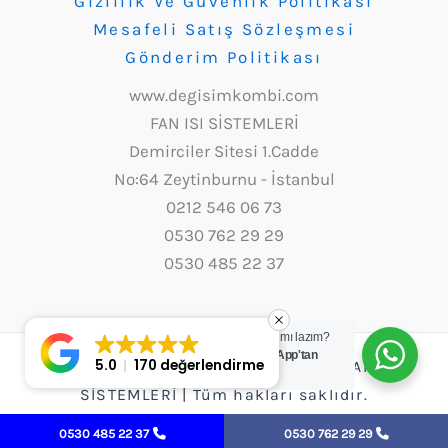
Gizlilik Ve Güvenlik Politikası
Mesafeli Satış Sözleşmesi
Gönderim Politikası
www.degisimkombi.com
FAN ISI SİSTEMLERİ
Demirciler Sitesi 1.Cadde
No:64 Zeytinburnu - İstanbul
0212 546 06 73
0530 762 29 29
0530 485 22 37
Yardım mı lazım?
WhatsApp'tan
5.0
170 değerlendirme
Copyright © 2026 Değişim Kombi - FAN ISI
yazın.
SİSTEMLERİ | Tüm hakları saklıdır.
0530 485 22 37
0530 762 29 29