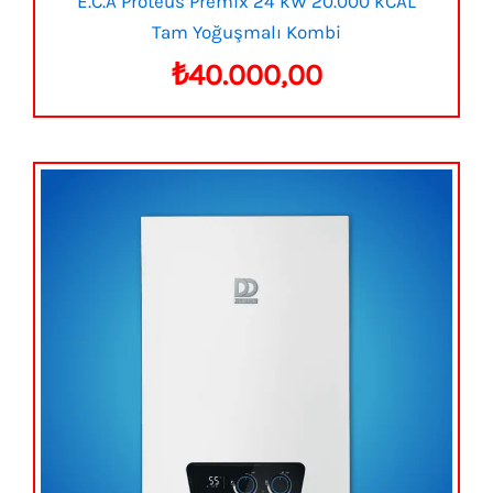
E.C.A Proteus Premix 24 kW 20.000 kCAL
Tam Yoğuşmalı Kombi
₺
40.000,00