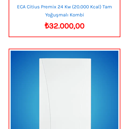
ECA Citius Premix 24 Kw (20.000 Kcal) Tam
Yoğuşmalı Kombi
₺
32.000,00