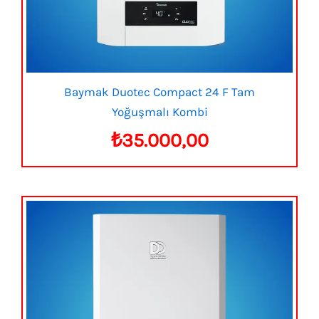
Baymak Duotec Compact 24 F Tam
Yoğuşmalı Kombi
₺
35.000,00