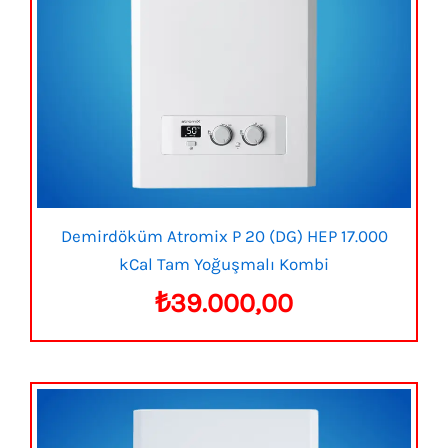
Demirdöküm Atromix P 20 (DG) HEP 17.000
kCal Tam Yoğuşmalı Kombi
₺
39.000,00