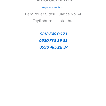
degisimkombi.com
Demirciler Sitesi 1.Cadde No:64
Zeytinburnu – İstanbul
0212 546 06 73
0530 762 29 29
0530 485 22 37