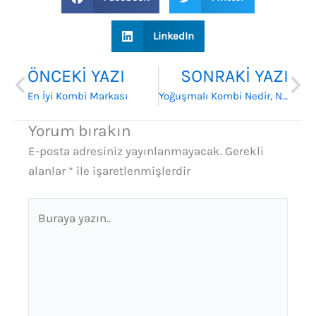
LinkedIn
Prev
Ne
ÖNCEKI YAZI
SONRAKI YAZI
En İyi Kombi Markası
Yoğuşmalı Kombi Nedir, Nasıl Çalışır?
Yorum bırakın
E-posta adresiniz yayınlanmayacak.
Gerekli
alanlar
*
ile işaretlenmişlerdir
Buraya
yazın..