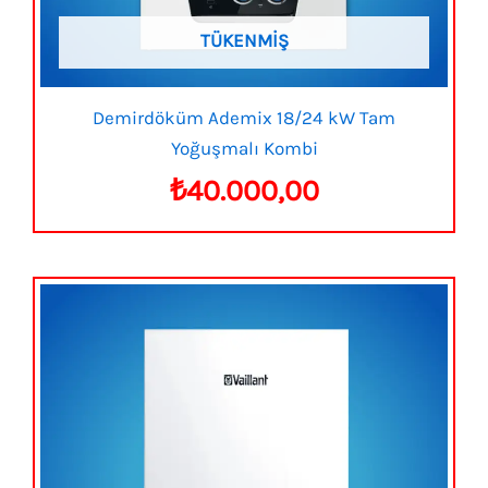
TÜKENMIŞ
Demirdöküm Ademix 18/24 kW Tam
Yoğuşmalı Kombi
₺
40.000,00