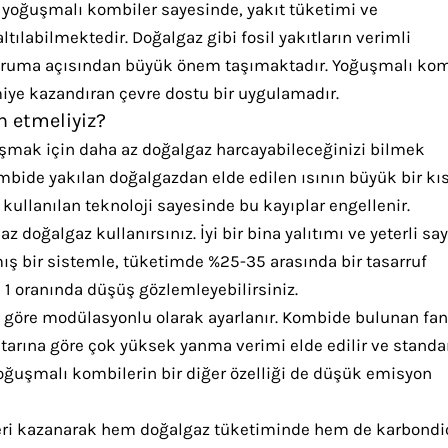
an yoğuşmalı kombiler sayesinde, yakıt tüketimi ve
tılabilmektedir. Doğalgaz gibi fosil yakıtların verimli
 koruma açısından büyük önem taşımaktadır. Yoğuşmalı ko
miye kazandıran çevre dostu bir uygulamadır.
 etmeliyiz?
aşmak için daha az doğalgaz harcayabileceğinizi bilmek
mbide yakılan doğalgazdan elde edilen ısının büyük bir kı
kullanılan teknoloji sayesinde bu kayıplar engellenir.
z doğalgaz kullanırsınız. İyi bir bina yalıtımı ve yeterli sa
ış bir sistemle, tüketimde %25-35 arasında bir tasarruf
te 1 oranında düşüş gözlemleyebilirsiniz.
 göre modülasyonlu olarak ayarlanır. Kombide bulunan fan
arına göre çok yüksek yanma verimi elde edilir ve standa
Yoğuşmalı kombilerin bir diğer özelliği de düşük emisyon
 geri kazanarak hem doğalgaz tüketiminde hem de karbondi