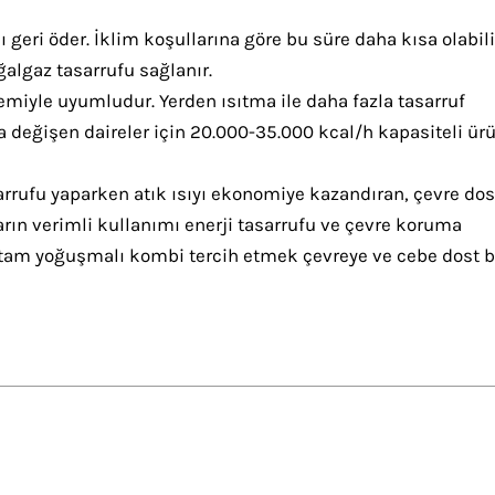
 geri öder. İklim koşullarına göre bu süre daha kısa olabili
algaz tasarrufu sağlanır.
emiyle uyumludur. Yerden ısıtma ile daha fazla tasarruf
a değişen daireler için 20.000-35.000 kcal/h kapasiteli ür
rrufu yaparken atık ısıyı ekonomiye kazandıran, çevre do
tların verimli kullanımı enerji tasarrufu ve çevre koruma
tam yoğuşmalı kombi tercih etmek çevreye ve cebe dost b