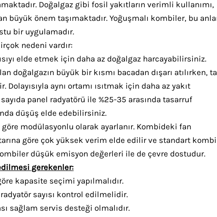
aktadır. Doğalgaz gibi fosil yakıtların verimli kullanımı,
ndan büyük önem taşımaktadır. Yoğuşmalı kombiler, bu an
stu bir uygulamadır.
rçok nedeni vardır:
sıyı elde etmek için daha az doğalgaz harcayabilirsiniz.
an doğalgazın büyük bir kısmı bacadan dışarı atılırken, 
 Dolayısıyla aynı ortamı ısıtmak için daha az yakıt
rli sayıda panel radyatörü ile %25-35 arasında tasarruf
ında düşüş elde edebilirsiniz.
 göre modülasyonlu olarak ayarlanır. Kombideki fan
rına göre çok yüksek verim elde edilir ve standart kombi
kombiler düşük emisyon değerleri ile de çevre dostudur.
dilmesi gerekenler:
öre kapasite seçimi yapılmalıdır.
radyatör sayısı kontrol edilmelidir.
sı sağlam servis desteği olmalıdır.