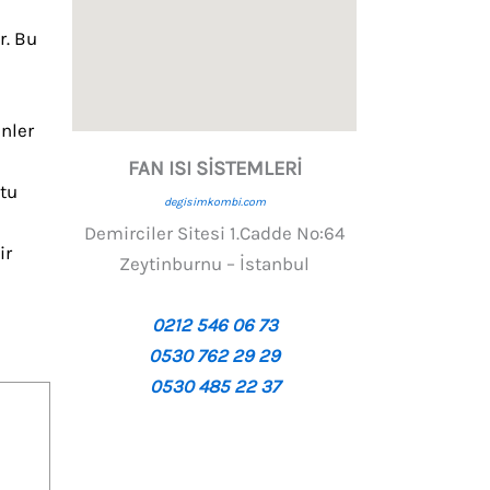
r. Bu
ünler
FAN ISI SİSTEMLERİ
stu
degisimkombi.com
Demirciler Sitesi 1.Cadde No:64
ir
Zeytinburnu – İstanbul
0212 546 06 73
0530 762 29 29
0530 485 22 37