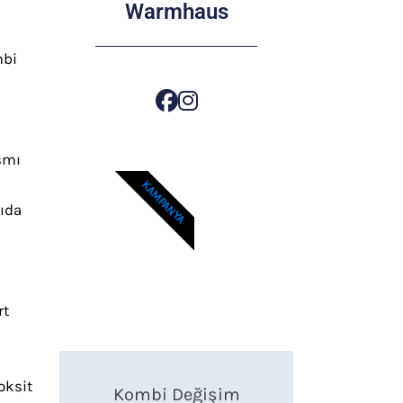
Warmhaus
mbi
smı
KAMPANYA
yıda
rt
oksit
Kombi Değişim