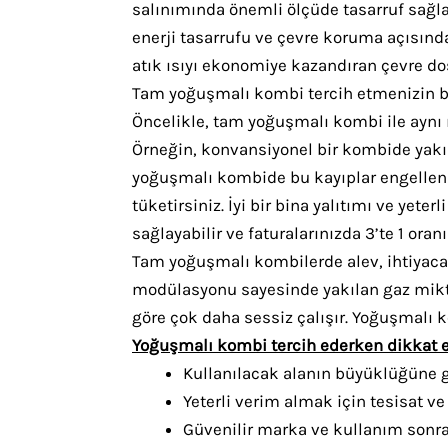
salınımında önemli ölçüde tasarruf sağlam
enerji tasarrufu ve çevre koruma açısı
atık ısıyı ekonomiye kazandıran çevre do
Tam yoğuşmalı kombi tercih etmenizin bi
Öncelikle, tam yoğuşmalı kombi ile aynı ı
Örneğin, konvansiyonel bir kombide yakıl
yoğuşmalı kombide bu kayıplar engellenir.
tüketirsiniz. İyi bir bina yalıtımı ve yete
sağlayabilir ve faturalarınızda 3’te 1 oran
Tam yoğuşmalı kombilerde alev, ihtiyaca
modülasyonu sayesinde yakılan gaz mikta
göre çok daha sessiz çalışır. Yoğuşmalı 
Yoğuşmalı kombi tercih ederken dikkat e
Kullanılacak alanın büyüklüğüne g
Yeterli verim almak için tesisat ve 
Güvenilir marka ve kullanım sonra