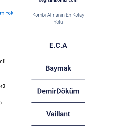
degisimkombi.com
um Yok
Kombi Almanın En Kolay
Yolu
E.C.A
mli
Baymak
örü
DemirDöküm
)
a
Vaillant