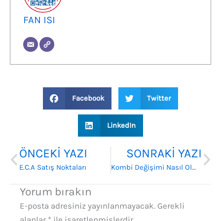
FAN ISI
Facebook
Twitter
LinkedIn
Prev
Ne
ÖNCEKI YAZI
SONRAKI YAZI
E.C.A Satış Noktaları
Kombi Değişimi Nasıl Olmalı?
Yorum bırakın
E-posta adresiniz yayınlanmayacak.
Gerekli
alanlar
*
ile işaretlenmişlerdir