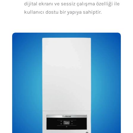
dijital ekranı ve sessiz çalışma özelliği ile
kullanıcı dostu bir yapıya sahiptir.