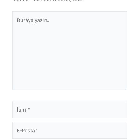
Buraya
yazın..
İsim*
E-
Posta*