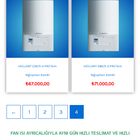
VAİLLANT 236/5-3 PRO Tam
VAİLLANT 286/5-3 PRO Tam
Yoğuşmalı Kombi
Yoğuşmalı Kombi
₺
67.000,00
₺
71.000,00
←
1
2
3
4
FAN ISI AYRICALIĞIYLA AYNI GÜN HIZLI TESLİMAT VE HIZLI