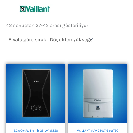
Fiyata
42 sonuçtan 37-42 arası gösteriliyor
göre
sıralandı:
düşükten
yükseğe
E.C.A Confeo Premix 35 kW 31.820
VAILLANT VUW 236/7-2 ecoTEC