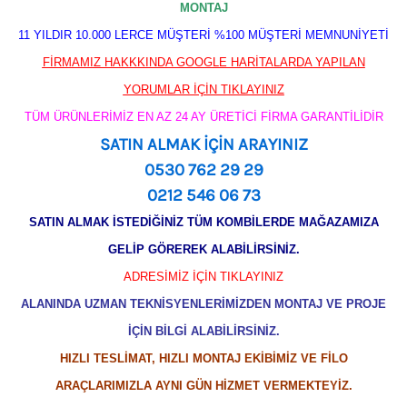
MONTAJ
11 YILDIR 10.000 LERCE MÜŞTERİ %100 MÜŞTERİ MEMNUNİYETİ
FİRMAMIZ HAKKKINDA GOOGLE HARİTALARDA YAPILAN
YORUMLAR İÇİN TIKLAYINIZ
TÜM ÜRÜNLERİMİZ EN AZ 24 AY ÜRETİCİ FİRMA GARANTİLİDİR
SATIN ALMAK İÇİN ARAYINIZ
0530 762 29 29
0212 546 06 73
SATIN ALMAK İSTEDİĞİNİZ TÜM KOMBİLERDE MAĞAZAMIZA
GELİP GÖREREK ALABİLİRSİNİZ.
ADRESİMİZ İÇİN TIKLAYINIZ
ALANINDA UZMAN TEKNİSYENLERİMİZDEN MONTAJ VE PROJE
İÇİN BİLGİ ALABİLİRSİNİZ.
HIZLI TESLİMAT, HIZLI MONTAJ EKİBİMİZ VE FİLO
ARAÇLARIMIZLA AYNI GÜN HİZMET VERMEKTEYİZ.