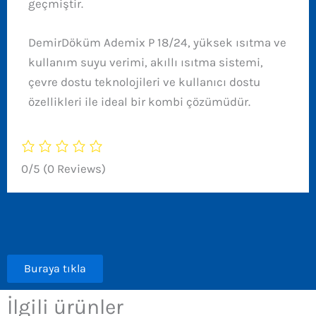
geçmiştir.
DemirDöküm Ademix P 18/24, yüksek ısıtma ve
kullanım suyu verimi, akıllı ısıtma sistemi,
çevre dostu teknolojileri ve kullanıcı dostu
özellikleri ile ideal bir kombi çözümüdür.
0/5
(0 Reviews)
Buraya tıkla
İlgili ürünler