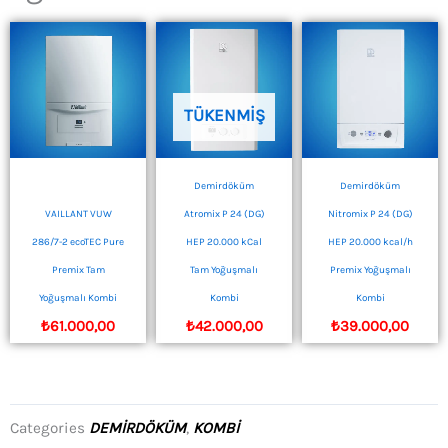
TÜKENMIŞ
Demirdöküm
Demirdöküm
VAILLANT VUW
Atromix P 24 (DG)
Nitromix P 24 (DG)
286/7-2 ecoTEC Pure
HEP 20.000 kCal
HEP 20.000 kcal/h
Premix Tam
Tam Yoğuşmalı
Premix Yoğuşmalı
Yoğuşmalı Kombi
Kombi
Kombi
₺
61.000,00
₺
42.000,00
₺
39.000,00
Categories
DEMIRDÖKÜM
,
KOMBI