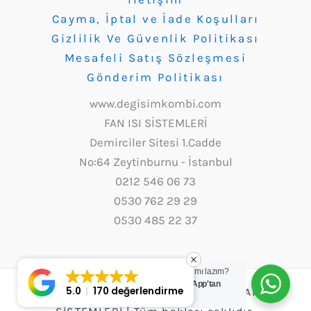
Cayma, İptal ve İade Koşulları
Gizlilik Ve Güvenlik Politikası
Mesafeli Satış Sözleşmesi
Gönderim Politikası
www.degisimkombi.com
FAN ISI SİSTEMLERİ
Demirciler Sitesi 1.Cadde
No:64 Zeytinburnu - İstanbul
0212 546 06 73
0530 762 29 29
0530 485 22 37
Yardım mı lazım?
WhatsApp'tan
5.0
170 değerlendirme
Copyright © 2026 Değişim Kombi - FAN ISI
yazın.