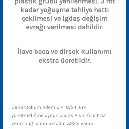
plastik grubu yenilenmesi, 3 mt
kadar yoğuşma tahliye hattı
çekilmesi ve igdaş değişim
evrağı verilmesi dahildir.
İlave baca ve dirsek kullanımı
ekstra ücretlidir.
DemirDöküm Ademix P 18/24 Tam Yoğuşmalı Kombi: A Sınıfı Yüksek Isıtma ve Kullanım Suyu Verimi
DemirDöküm Ademix P 18/24, ErP
yönetmeliğine uygun olarak A sınıfı ısıtma
verimliliği sunmaktadır. %93’e varan