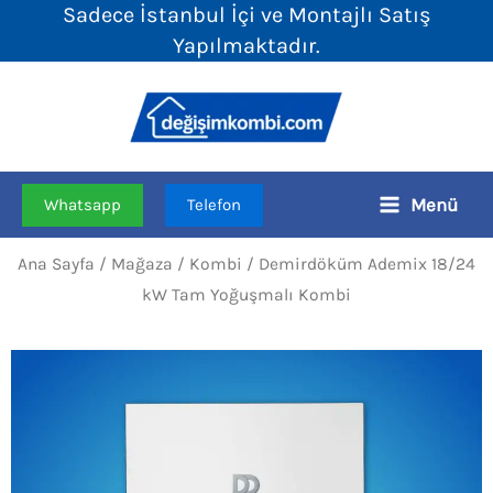
Sadece İstanbul İçi ve Montajlı Satış
İçeriğe
Yapılmaktadır.
atla
Menü
Whatsapp
Telefon
Ana Sayfa
/
Mağaza
/
Kombi
/ Demirdöküm Ademix 18/24
kW Tam Yoğuşmalı Kombi