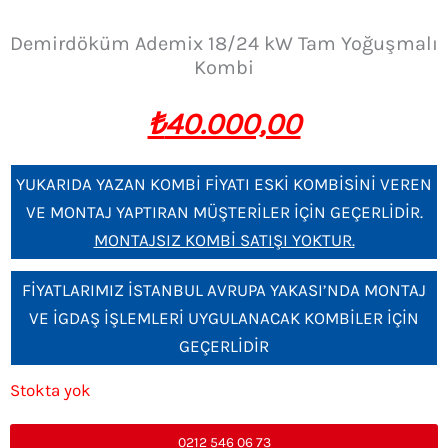
Demirdöküm Ademix 18/24 kW Tam Yoğuşmalı
Kombi
₺
40.000,00
YUKARIDA YAZAN KOMBİ FİYATI ESKİ KOMBİSİNİ VEREN
VE MONTAJ YAPTIRAN MÜŞTERİLER İÇİN GEÇERLİDİR.
MONTAJSIZ KOMBİ SATIŞI YOKTUR.
FİYATLARIMIZ İSTANBUL AVRUPA YAKASI’NDA MONTAJ
VE İGDAŞ İŞLEMLERİ UYGULANACAK KOMBİLER İÇİN
GEÇERLİDİR
Stokta yok
0212 546 06 73